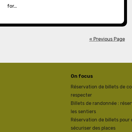
for…
« Previous Page
On focus
Réservation de billets de co
respecter
Billets de randonnée : rése
les sentiers
Réservation de billets pour
sécuriser des places