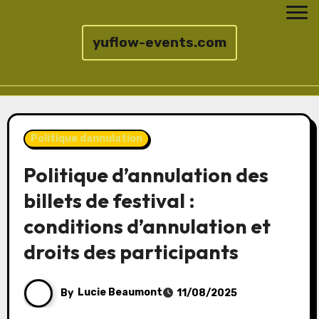
yuflow-events.com
Skip
to
Politique dannulation
content
Politique d’annulation des
billets de festival :
conditions d’annulation et
droits des participants
By
Lucie Beaumont
11/08/2025