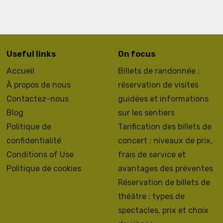
Useful links
On focus
Accueil
Billets de randonnée :
À propos de nous
réservation de visites
Contactez-nous
guidées et informations
Blog
sur les sentiers
Politique de
Tarification des billets de
confidentialité
concert : niveaux de prix,
Conditions of Use
frais de service et
Politique de cookies
avantages des préventes
Réservation de billets de
théâtre : types de
spectacles, prix et choix