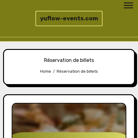
yuflow-events.com
Skip
to
Réservation de billets
content
Home
Réservation de billets