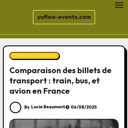
yuflow-events.com
Skip
to
Options de transport
content
Comparaison des billets de
transport : train, bus, et
avion en France
By
Lucie Beaumont
06/08/2025