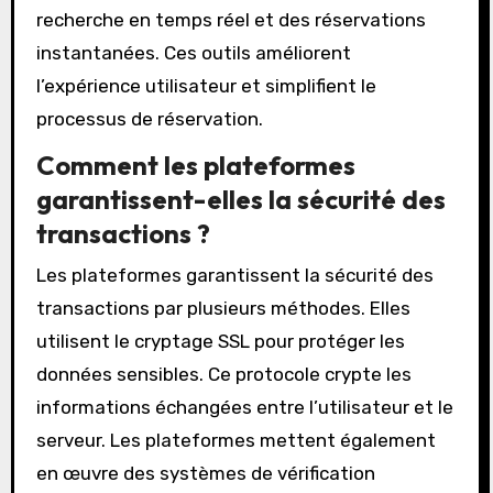
recherche en temps réel et des réservations
instantanées. Ces outils améliorent
l’expérience utilisateur et simplifient le
processus de réservation.
Comment les plateformes
garantissent-elles la sécurité des
transactions ?
Les plateformes garantissent la sécurité des
transactions par plusieurs méthodes. Elles
utilisent le cryptage SSL pour protéger les
données sensibles. Ce protocole crypte les
informations échangées entre l’utilisateur et le
serveur. Les plateformes mettent également
en œuvre des systèmes de vérification