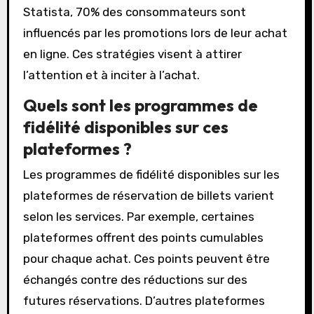
Statista, 70% des consommateurs sont
influencés par les promotions lors de leur achat
en ligne. Ces stratégies visent à attirer
l’attention et à inciter à l’achat.
Quels sont les programmes de
fidélité disponibles sur ces
plateformes ?
Les programmes de fidélité disponibles sur les
plateformes de réservation de billets varient
selon les services. Par exemple, certaines
plateformes offrent des points cumulables
pour chaque achat. Ces points peuvent être
échangés contre des réductions sur des
futures réservations. D’autres plateformes