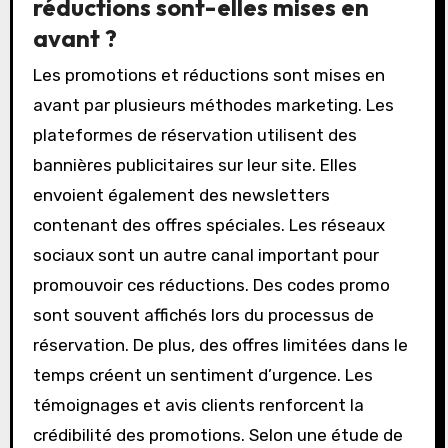
réductions sont-elles mises en
avant ?
Les promotions et réductions sont mises en
avant par plusieurs méthodes marketing. Les
plateformes de réservation utilisent des
bannières publicitaires sur leur site. Elles
envoient également des newsletters
contenant des offres spéciales. Les réseaux
sociaux sont un autre canal important pour
promouvoir ces réductions. Des codes promo
sont souvent affichés lors du processus de
réservation. De plus, des offres limitées dans le
temps créent un sentiment d’urgence. Les
témoignages et avis clients renforcent la
crédibilité des promotions. Selon une étude de