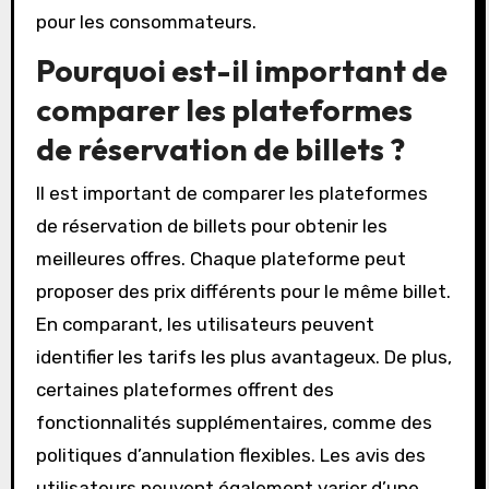
pour les consommateurs.
Pourquoi est-il important de
comparer les plateformes
de réservation de billets ?
Il est important de comparer les plateformes
de réservation de billets pour obtenir les
meilleures offres. Chaque plateforme peut
proposer des prix différents pour le même billet.
En comparant, les utilisateurs peuvent
identifier les tarifs les plus avantageux. De plus,
certaines plateformes offrent des
fonctionnalités supplémentaires, comme des
politiques d’annulation flexibles. Les avis des
utilisateurs peuvent également varier d’une