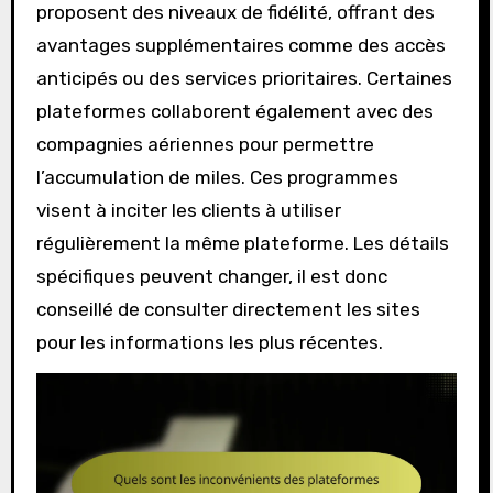
proposent des niveaux de fidélité, offrant des
avantages supplémentaires comme des accès
anticipés ou des services prioritaires. Certaines
plateformes collaborent également avec des
compagnies aériennes pour permettre
l’accumulation de miles. Ces programmes
visent à inciter les clients à utiliser
régulièrement la même plateforme. Les détails
spécifiques peuvent changer, il est donc
conseillé de consulter directement les sites
pour les informations les plus récentes.