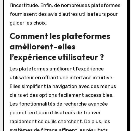
l’incertitude. Enfin, de nombreuses plateformes
fournissent des avis d’autres utilisateurs pour
guider les choix.
Comment les plateformes
améliorent-elles
l’expérience utilisateur ?
Les plateformes améliorent l’expérience
utilisateur en offrant une interface intuitive.
Elles simplifient la navigation avec des menus
clairs et des options facilement accessibles.
Les fonctionnalités de recherche avancée
permettent aux utilisateurs de trouver
rapidement ce qu’ils cherchent. De plus, les
systèmes de filtrage affinent les résultats