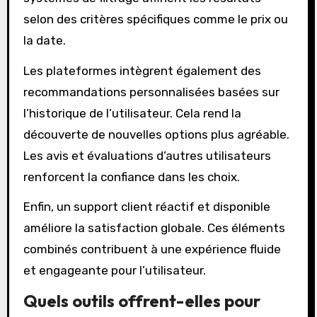
selon des critères spécifiques comme le prix ou
la date.
Les plateformes intègrent également des
recommandations personnalisées basées sur
l’historique de l’utilisateur. Cela rend la
découverte de nouvelles options plus agréable.
Les avis et évaluations d’autres utilisateurs
renforcent la confiance dans les choix.
Enfin, un support client réactif et disponible
améliore la satisfaction globale. Ces éléments
combinés contribuent à une expérience fluide
et engageante pour l’utilisateur.
Quels outils offrent-elles pour