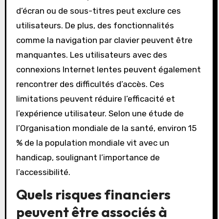
d’écran ou de sous-titres peut exclure ces
utilisateurs. De plus, des fonctionnalités
comme la navigation par clavier peuvent être
manquantes. Les utilisateurs avec des
connexions Internet lentes peuvent également
rencontrer des difficultés d’accès. Ces
limitations peuvent réduire l’efficacité et
l’expérience utilisateur. Selon une étude de
l’Organisation mondiale de la santé, environ 15
% de la population mondiale vit avec un
handicap, soulignant l’importance de
l’accessibilité.
Quels risques financiers
peuvent être associés à