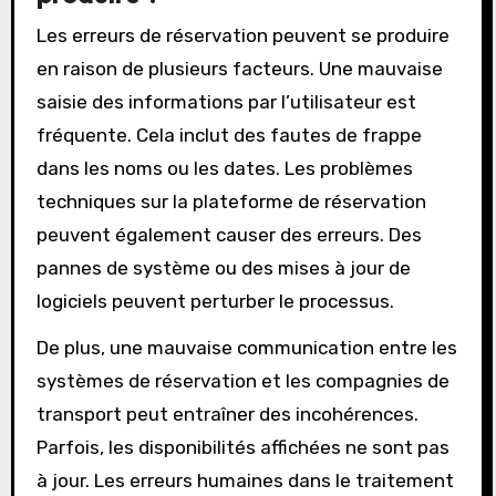
Les erreurs de réservation peuvent se produire
en raison de plusieurs facteurs. Une mauvaise
saisie des informations par l’utilisateur est
fréquente. Cela inclut des fautes de frappe
dans les noms ou les dates. Les problèmes
techniques sur la plateforme de réservation
peuvent également causer des erreurs. Des
pannes de système ou des mises à jour de
logiciels peuvent perturber le processus.
De plus, une mauvaise communication entre les
systèmes de réservation et les compagnies de
transport peut entraîner des incohérences.
Parfois, les disponibilités affichées ne sont pas
à jour. Les erreurs humaines dans le traitement