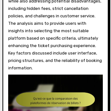
while also addressing potential disadvantages,
including hidden fees, strict cancellation
policies, and challenges in customer service.
The analysis aims to provide users with
insights into selecting the most suitable
platform based on specific criteria, ultimately
enhancing the ticket purchasing experience.
Key factors discussed include user interface,
pricing structures, and the reliability of booking
information.