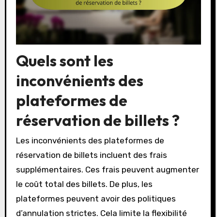
Quels sont les
inconvénients des
plateformes de
réservation de billets ?
Les inconvénients des plateformes de
réservation de billets incluent des frais
supplémentaires. Ces frais peuvent augmenter
le coût total des billets. De plus, les
plateformes peuvent avoir des politiques
d’annulation strictes. Cela limite la flexibilité