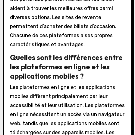
aident à trouver les meilleures offres parmi
diverses options. Les sites de revente
permettent d’acheter des billets d’occasion.
Chacune de ces plateformes a ses propres
caractéristiques et avantages.
Quelles sont les différences entre
les plateformes en ligne et les
applications mobiles ?
Les plateformes en ligne et les applications
mobiles diffèrent principalement par leur
accessibilité et leur utilisation. Les plateformes
en ligne nécessitent un accès via un navigateur
web, tandis que les applications mobiles sont
téléchargées sur des appareils mobiles. Les