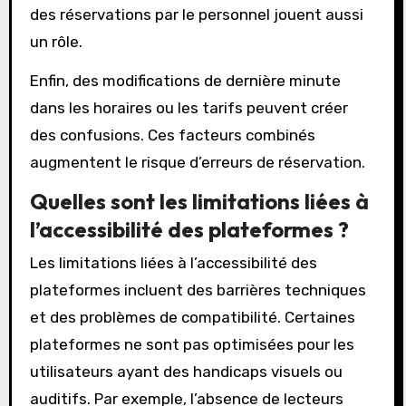
des réservations par le personnel jouent aussi
un rôle.
Enfin, des modifications de dernière minute
dans les horaires ou les tarifs peuvent créer
des confusions. Ces facteurs combinés
augmentent le risque d’erreurs de réservation.
Quelles sont les limitations liées à
l’accessibilité des plateformes ?
Les limitations liées à l’accessibilité des
plateformes incluent des barrières techniques
et des problèmes de compatibilité. Certaines
plateformes ne sont pas optimisées pour les
utilisateurs ayant des handicaps visuels ou
auditifs. Par exemple, l’absence de lecteurs