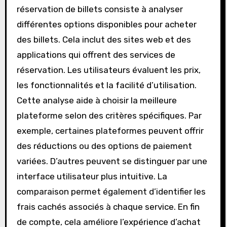
réservation de billets consiste à analyser
différentes options disponibles pour acheter
des billets. Cela inclut des sites web et des
applications qui offrent des services de
réservation. Les utilisateurs évaluent les prix,
les fonctionnalités et la facilité d’utilisation.
Cette analyse aide à choisir la meilleure
plateforme selon des critères spécifiques. Par
exemple, certaines plateformes peuvent offrir
des réductions ou des options de paiement
variées. D’autres peuvent se distinguer par une
interface utilisateur plus intuitive. La
comparaison permet également d’identifier les
frais cachés associés à chaque service. En fin
de compte, cela améliore l’expérience d’achat