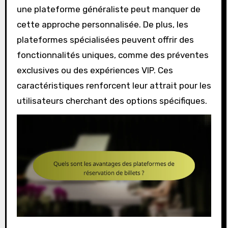
une plateforme généraliste peut manquer de
cette approche personnalisée. De plus, les
plateformes spécialisées peuvent offrir des
fonctionnalités uniques, comme des préventes
exclusives ou des expériences VIP. Ces
caractéristiques renforcent leur attrait pour les
utilisateurs cherchant des options spécifiques.