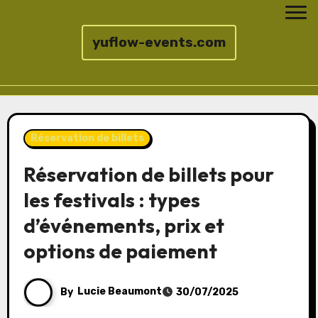
yuflow-events.com
Skip
to
Réservation de billets
content
Réservation de billets pour
les festivals : types
d’événements, prix et
options de paiement
By
Lucie Beaumont
30/07/2025