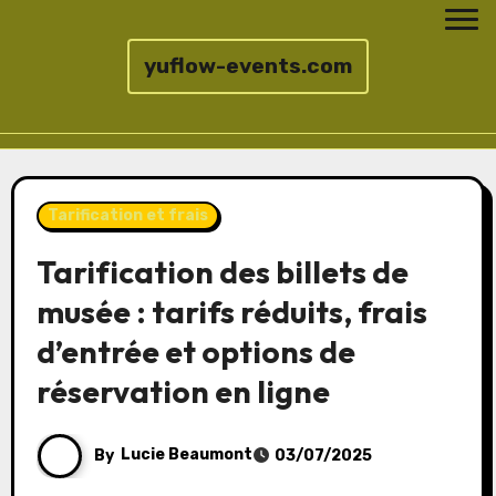
yuflow-events.com
Skip
to
Tarification et frais
content
Tarification des billets de
musée : tarifs réduits, frais
d’entrée et options de
réservation en ligne
By
Lucie Beaumont
03/07/2025